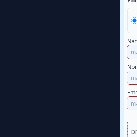
Na
Nom
Ema
D