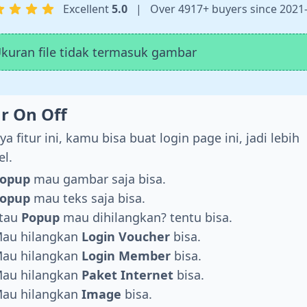
Excellent
5.0
|
Over 4917+ buyers since 2021
kuran file tidak termasuk gambar
ur On Off
a fitur ini, kamu bisa buat login page ini, jadi lebih
el.
opup
mau gambar saja bisa.
opup
mau teks saja bisa.
tau
Popup
mau dihilangkan? tentu bisa.
au hilangkan
Login Voucher
bisa.
au hilangkan
Login Member
bisa.
au hilangkan
Paket Internet
bisa.
au hilangkan
Image
bisa.