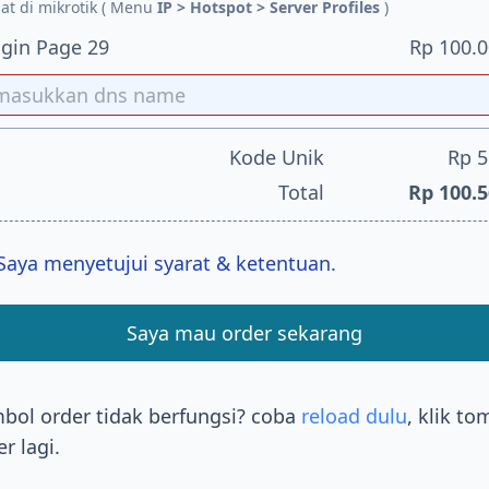
hat di mikrotik ( Menu
IP > Hotspot > Server Profiles
)
gin Page 29
Rp 100.
Kode Unik
Rp 5
Total
Rp 100.
Saya menyetujui syarat & ketentuan.
Saya mau order sekarang
bol order tidak berfungsi? coba
reload dulu
, klik to
r lagi.