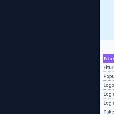
Fitu
Fitur
Pop
Logo
Logi
Logi
Pake