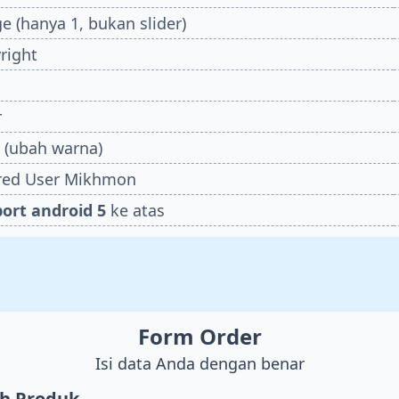
e (hanya 1, bukan slider)
right
r
e (ubah warna)
red User Mikhmon
ort android 5
ke atas
Form Order
Isi data Anda dengan benar
ih Produk