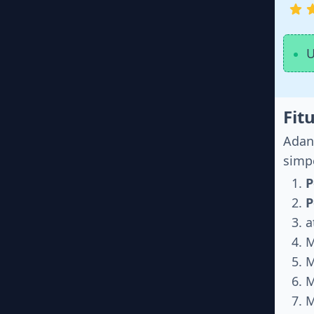
U
Fit
Adany
simp
P
P
a
M
M
M
M