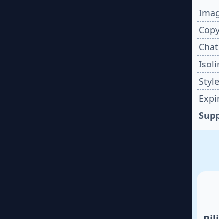
Imag
Copy
Chat
Isoli
Styl
Expi
Supp
Pil