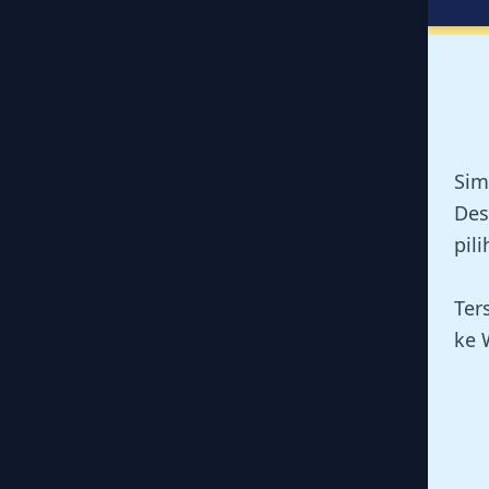
Sim
Des
pil
Ter
ke 