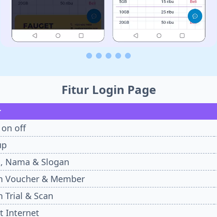
Fitur Login Page
r
 on off
up
, Nama & Slogan
n Voucher & Member
n Trial & Scan
t Internet